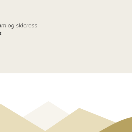
åm og skicross.
k