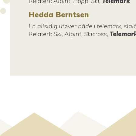
Relatert
:
Alpint, Hopp, Ski,
Telemark
Hedda Berntsen
En allsidig utøver både i telemark, slal
Relatert
:
Ski, Alpint, Skicross,
Telemar