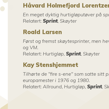
Håvard Holmefjord Lorentze
En meget dyktig hurtigløputøver på spr
Relatert
:
Sprint
, Skøyter
Roald Larsen
Først og fremst skøytesprinter, men he
og VM.
Relatert
:
Hurtigløp,
Sprint
, Skøyter
Kay Stenshjemmet
Tilhørte de "fire s-ene" som satte sit
europamester i 1976 og 1980.
Relatert
:
Allround, Hurtigløp,
Sprint
, S