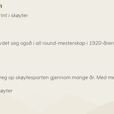
n
int i skøyter
vdet seg også i all round-mesterskap i 1920-åren
t preg op skøytesporten gjennom mange år. Med me
køyter