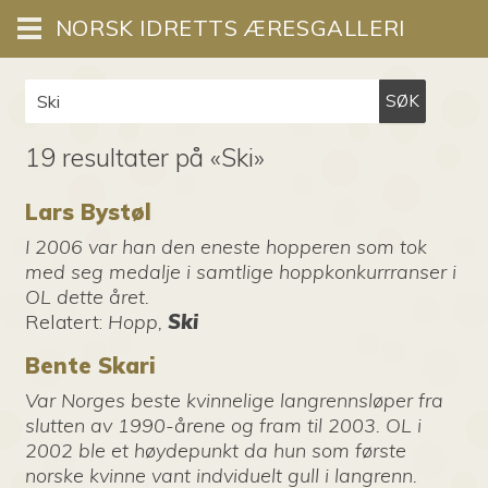
NORSK IDRETTS ÆRESGALLERI
SØK
19 resultater på «Ski»
Lars Bystøl
I 2006 var han den eneste hopperen som tok
med seg medalje i samtlige hoppkonkurrranser i
OL dette året.
Relatert
:
Hopp,
Ski
Bente Skari
Var Norges beste kvinnelige langrennsløper fra
slutten av 1990-årene og fram til 2003. OL i
2002 ble et høydepunkt da hun som første
norske kvinne vant indviduelt gull i langrenn.