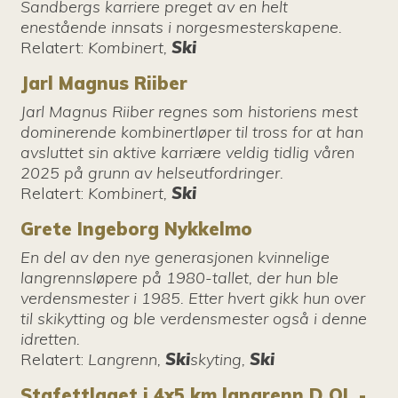
Sandbergs karriere preget av en helt
enestående innsats i norgesmesterskapene.
Relatert
:
Kombinert,
Ski
Jarl Magnus Riiber
Jarl Magnus Riiber regnes som historiens mest
dominerende kombinertløper til tross for at han
avsluttet sin aktive karriære veldig tidlig våren
2025 på grunn av helseutfordringer.
Relatert
:
Kombinert,
Ski
Grete Ingeborg Nykkelmo
En del av den nye generasjonen kvinnelige
langrennsløpere på 1980-tallet, der hun ble
verdensmester i 1985. Etter hvert gikk hun over
til skikytting og ble verdensmester også i denne
idretten.
Relatert
:
Langrenn,
Ski
skyting,
Ski
Stafettlaget i 4x5 km langrenn D OL -