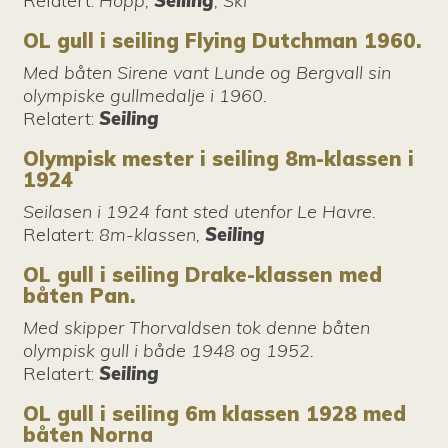
Relatert
:
Hopp,
Seiling
, Ski
OL gull i seiling Flying Dutchman 1960.
Med båten Sirene vant Lunde og Bergvall sin
olympiske gullmedalje i 1960.
Relatert
:
Seiling
Olympisk mester i seiling 8m-klassen i
1924
Seilasen i 1924 fant sted utenfor Le Havre.
Relatert
:
8m-klassen,
Seiling
OL gull i seiling Drake-klassen med
båten Pan.
Med skipper Thorvaldsen tok denne båten
olympisk gull i både 1948 og 1952.
Relatert
:
Seiling
OL gull i seiling 6m klassen 1928 med
båten Norna