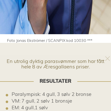
Foto Jonas Ekströmer / SCANPIX kod 10030 ***
Bilden ingår i SPORTPAKET. För övriga BETALBILD ***
En utrolig dyktig parasvømmer som har fått
hele 8 av Æresgallaens priser.
RESULTATER
Paralympisk: 4 gull, 3 sølv 2 bronse
VM: 7 gull, 2 sølv 1 bronsje
EM: 4 gull,1 sølv