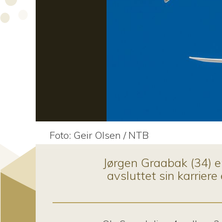
rrige
Foto: Geir Olsen / NTB
Jørgen Graabak (34) 
avsluttet sin karrie