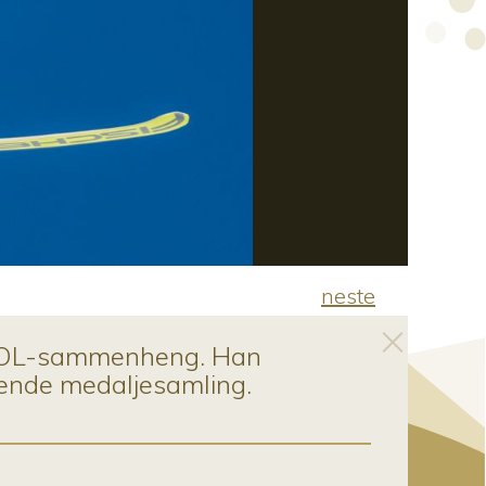
neste
Foto
 i OL-sammenheng. Han
rende medaljesamling.