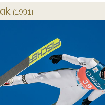
bak
(
1991
)